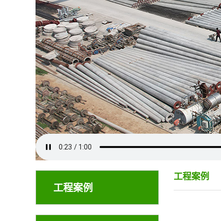
工程案例
工程案例