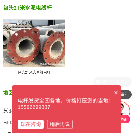
包头21米水泥电线杆
包头21米大弯矩电杆
多少个发货？
×
地区产品
/ CITY
你们公司在哪里？
电杆发货全国各地，价格打压您的当地！
15562299887
东河21米水泥电线杆
昆都仑21米水泥电线杆
青山21米水泥电线杆
石拐21米水泥电线杆
现在咨询
稍后再说