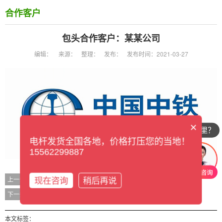
合作客户
包头合作客户：某某公司
编辑：
来源：
整理：
发布：
发布时间：2021-03-27
×
你们公司在哪里？
电杆发货全国各地，价格打压您的当地！
15562299887
包头合作客户：某某公司
上一条
现在咨询
稍后再说
包头合作客户：某某公司
下一条
本文标签：