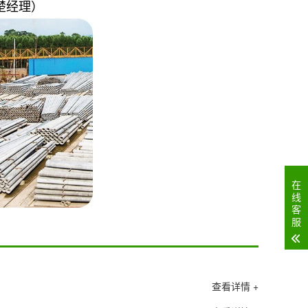
楚经理）
在
线
客
服
查看详情 +