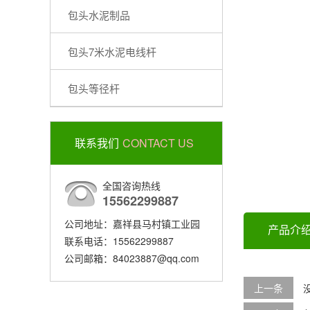
包头水泥制品
包头7米水泥电线杆
包头等径杆
联系我们
CONTACT US
全国咨询热线
15562299887
公司地址：嘉祥县马村镇工业园
产品介
联系电话：15562299887
公司邮箱：84023887@qq.com
上一条